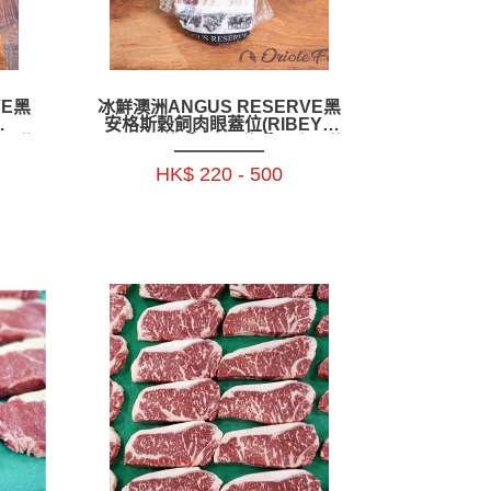
VE黑
冰鮮澳洲ANGUS RESERVE黑
安格斯穀飼肉眼蓋位(RIBEYE
2.6公
CAP)1.1公斤+_1.4公斤+／1.7公
斤+ ／2.1公斤+_2.5公斤+ -
HK$ 220 - 500
BAAR12P