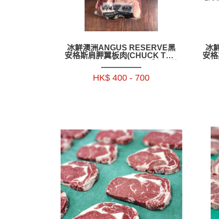
冰鮮澳洲ANGUS RESERVE黑
冰鮮
安格斯肩胛翼板肉(CHUCK TAIL
安格
FLAP) 1.3公斤+ _ 1.7公斤+_ 2公
公斤
斤+_ 2.3公斤+--BAAR10P
BAA
HK$ 400 - 700