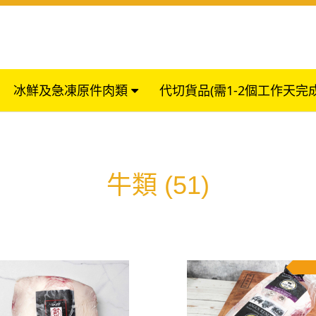
冰鮮及急凍原件肉類
代切貨品(需1-2個工作天完
牛類
(51)