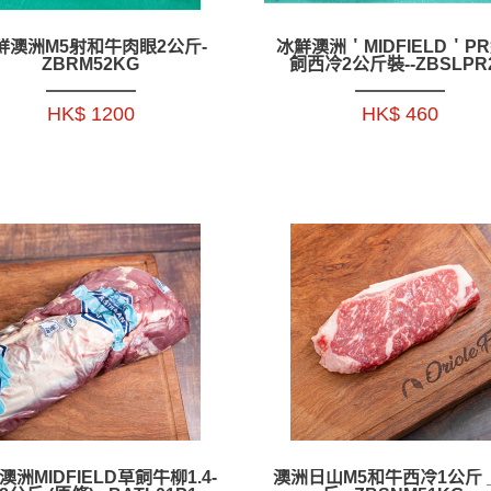
鮮澳洲M5射和牛肉眼2公斤-
冰鮮澳洲＇MIDFIELD＇P
ZBRM52KG
飼西冷2公斤裝--ZBSLPR
HK$ 1200
HK$ 460
澳洲MIDFIELD草飼牛柳1.4-
澳洲日山M5和牛西冷1公斤 _