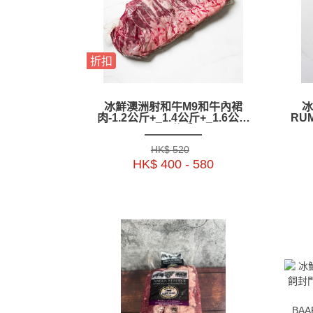
折扣
冰鮮澳洲射和牛M9和牛內裙
冰
肉-1.2公斤+_1.4公斤+_1.6公斤
RUM
+_1.8公斤+-
+_ 
BAWP41P1.P2.P3.P4
HK$ 520
HK$ 400 - 580