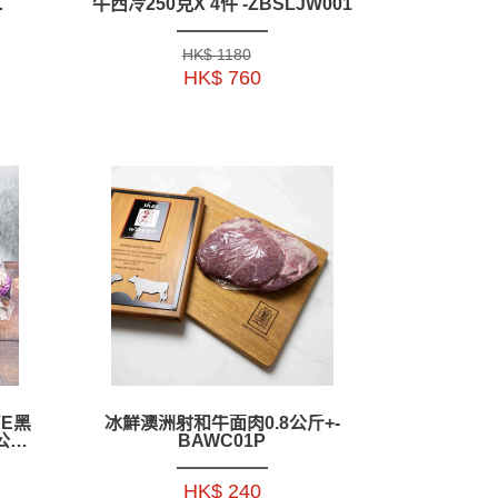
牛西冷250克X 4件 -ZBSLJW001
HK$ 1180
HK$ 760
VE黑
冰鮮澳洲射和牛面肉0.8公斤+-
公斤
BAWC01P
HK$ 240