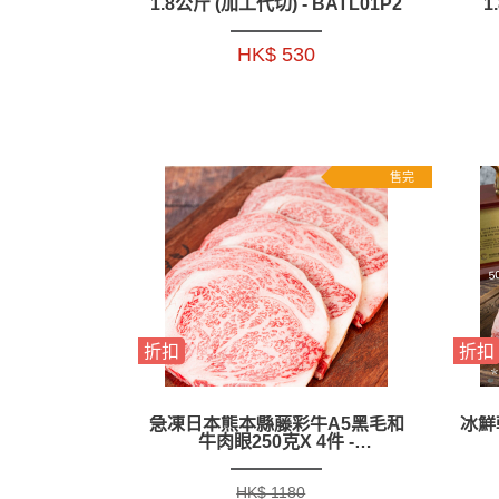
1.8公斤 (加工代切) - BATL01P2
1
HK$ 530
售完
折扣
折扣
急凍日本熊本縣藤彩牛A5黑毛和
冰鮮
牛肉眼250克X 4件 -
ZBREJW001
HK$ 1180