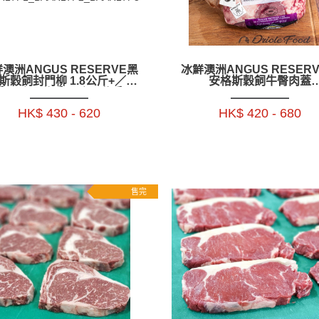
澳洲ANGUS RESERVE黑
冰鮮澳洲ANGUS RESER
斯穀飼封門柳 1.8公斤+／2.2
安格斯穀飼牛臀肉蓋
+ ／2.5公斤+ ／2.8公斤+ -
(PICANHA)~ 1.5_1.9_2.3_
R17P1_BAAR17P2_BAAR17P3
斤- BAAR06P1-4
HK$ 430 - 620
HK$ 420 - 680
售完