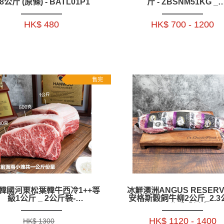
.8公斤 (原條) - BATL01P1
斤 - ZBSNM51KG _
ZBSNM52KG
HK$ 480
HK$ 700 - 1200
售完
韓國河東松葉韓牛西冷1++等
冰鮮澳洲ANGUS RESER
級1公斤 _ 2公斤裝-
安格斯穀飼牛柳2公斤_2.3
ZZBH0101KG _ 2KG
_2.6公斤或以上-
BAAR15P1_2_3
HK$ 1120 - 1400
HK$ 1300