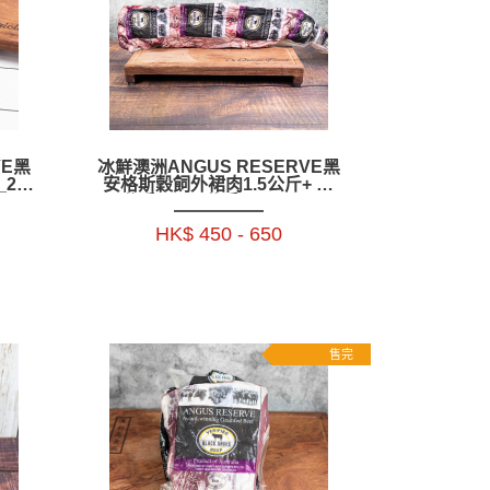
VE黑
冰鮮澳洲ANGUS RESERVE黑
2.3
安格斯穀飼外裙肉1.5公斤+ ／
 -
1.9公斤+_ 2.3公斤+-BAAR02P
HK$ 450 - 650
售完