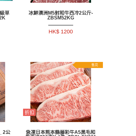
R級草
冰鮮澳洲M5射和牛西冷2公斤-
2K
ZBSM52KG
HK$ 1200
售完
折扣
 2公
急凍日本熊本縣藤彩牛A5黑毛和