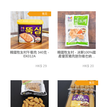
售完
韓國牧友村午餐肉 340克 -
韓國牧友村 - 冰鮮100%國
EK012A
產優質豬肉迷你維也納香
腸200克-EKA01A
HK$ 29
HK$ 20
售完