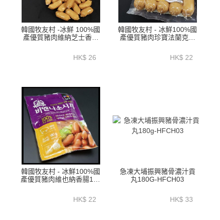
韓國牧友村 -冰鮮 100%國
韓國牧友村 - 冰鮮100%國
產優質豬肉維納芝士香腸
產優質豬肉珍寶法蘭克福
180克-EKC01A
香腸230克-EKJ01A
HK$ 26
HK$ 22
韓國牧友村 - 冰鮮100%國
急凍大埔振興豬骨濃汁貢
產優質豬肉維也納香腸180
丸180G-HFCH03
克-EKV01A
HK$ 22
HK$ 33