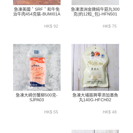
急凍美國＇SRF＇和牛免
急凍澳洲金牌純牛筋丸300
治牛肉454克裝-BUMI01A
克(約12粒_包)-HFN501
HK$ 92
HK$ 75
急凍大崎仿蟹柳500克-
急凍大埔振興零添加墨魚
SJPA03
丸140G-HFCH02
HK$ 55
HK$ 48