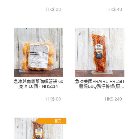
HK$ 28
HK$ 48
急凍越南雜菜咖喱薯餅 60
急凍美國PRAIRE FRESH
克 X 10個 - NHS114
醬燒BBQ豬仔骨架(原
味)1.2公斤以上 - HFN038
HK$ 60
HK$ 240
售完