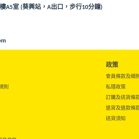
樓
A5
室
(
葵興站，
A
出口，步行
10
分鐘
)
pm
政策
會員條款及細
規則
私隱政策
訂購及送貨條
退貨及退款條
送貨須知