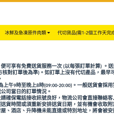
冰鮮及急凍原件肉類
代切貨品(需1-2個工作天完
，便可享有免費送貨服務一次
(
以每張訂單計算
)
。送
方核對訂單後為準
)
。如訂單上沒有代切產品，最早
。
為上午
9
時至晚上
8
時
(09:00-20:00)
。一般送貨會採用
遞公司當日的訂單情況。
及請確保電話接收訊號良好，物流公司會直接聯絡客
遲送貨時間或須重新安排送貨日期，並有機會收取附
村屋、酒店、升降機未能直達或特別地址，將會被安