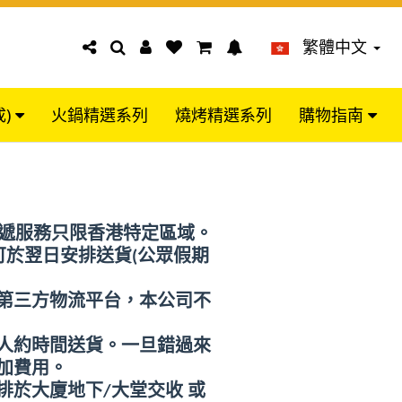
繁體中文
成)
火鍋精選系列
燒烤精選系列
購物指南
遞服務只限香港特定區域。
可於翌日安排送貨
(
公眾假期
第三方物流平台，本公司不
人約時間送貨。一旦錯過來
加費用。
排於大廈地下
/
大堂交收
或