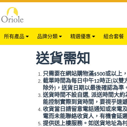
所有產品
品牌分類
精選優惠
組合套餐
送貨需知
只需要在網站購物滿
$500
或以上
截單時間為每日中午
12
時正
(
以雙
除外
)
，送貨日期以最後確認為準
送貨時間不設自選
,
派送時間大約
能控制實際到貨時間，要視乎速
收貨當日請留意電話通知或來電
電而未能聯絡收貨人
，
有機會延
提供送上樓服務。如送貨地址為