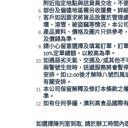
附近指定地點與送貨員交收，不
部份及偏遠地區需另收運費。詳
客戶如因要求將貨品放置於管理
壞、溶雪、被盜竊等情況，本公
產品資料、價格及圖片只供參考
及價錢為準。
請小心留意選擇及填寫訂單，訂
10%
定單總額，以較高為準。
如遇惡劣天氣、交通及
/
或其他不
兩警號生效時，送遞服務將會暫
安排。如
12:00
後才解除八號烈風
有關安排。
本公司保留解釋及修訂本條款之
準。
如有任何爭議，澳利高食品國際
如選擇陳列室到取
,
請於辦工時間內