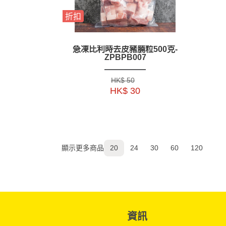
折扣
急凍比利時去皮豬腩粒500克-
ZPBPB007
HK$ 50
HK$ 30
顯示更多商品
20
24
30
60
120
資訊