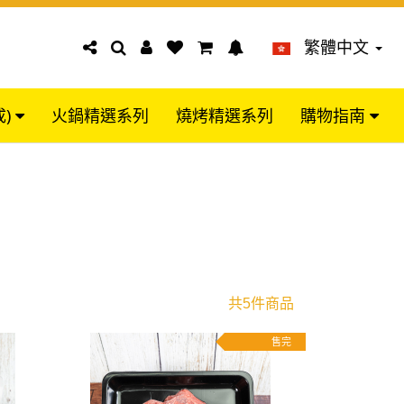
繁體中文
成)
火鍋精選系列
燒烤精選系列
購物指南
共5件商品
售完