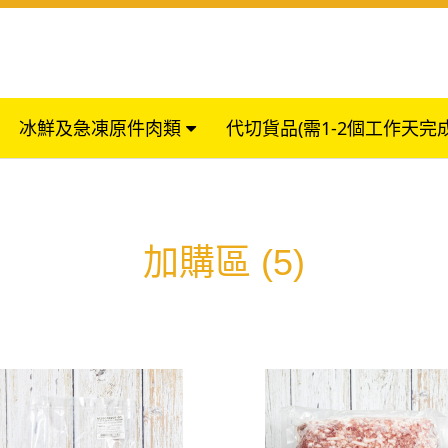
冰鮮及急凍原件肉類
代切貨品(需1-2個工作天完
加購區
(5)