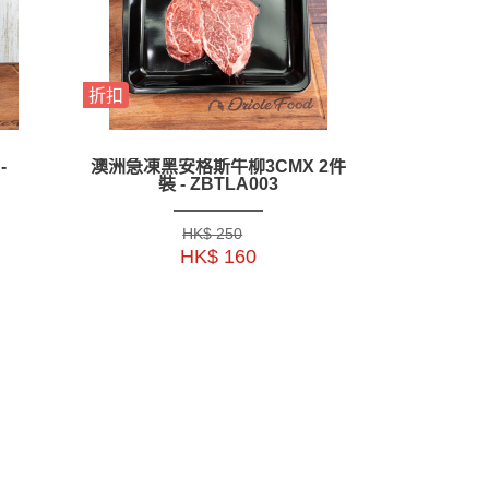
折扣
-
澳洲急凍黑安格斯牛柳3CMX 2件
裝 - ZBTLA003
HK$ 250
HK$ 160