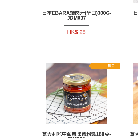
日本EBARA燒肉汁(辛口)300G-
日
JDM037
HK$ 28
售完
意大利地中海風味意粉醬180克-
意