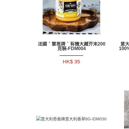
法國＇雷恩牌＇有機大藏芥末200
意大
克裝-FDM004
100
HK$ 35