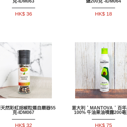
克-IDM063
鹽200克 -IDM064
HK$ 36
HK$ 18
天然彩虹胡椒粒連自磨器55
意大利＇MANTOVA＇百
克-IDM067
100% 牛油果油噴霧200亳升
HDNI07
HK$ 32
HK$ 75