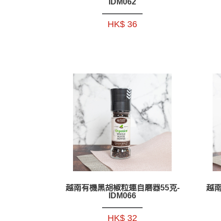
IDM062
HK$ 36
越南有機黑胡椒粒連自磨器55克-
越南
IDM066
HK$ 32