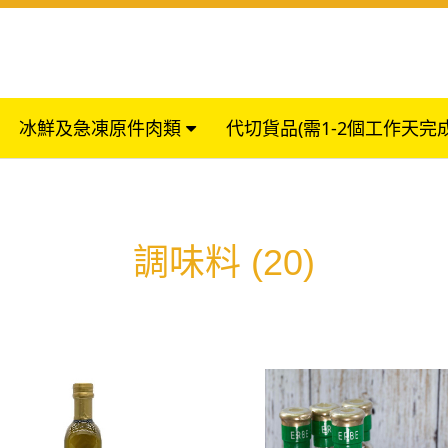
冰鮮及急凍原件肉類
代切貨品(需1-2個工作天完
調味料
(20)