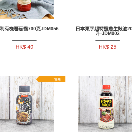
利有機蕃茄醬700克-IDM056
日本東字超特選魚生豉油20
升-JDM002
HK$ 40
HK$ 25
售完