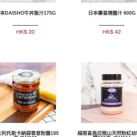
本DAISHO牛丼飯汁175G
日本壽喜燒醬汁 600G
HK$ 20
HK$ 42
大利托斯卡納蒜香意粉醬180
越南喜馬拉雅山天然粉紅幼