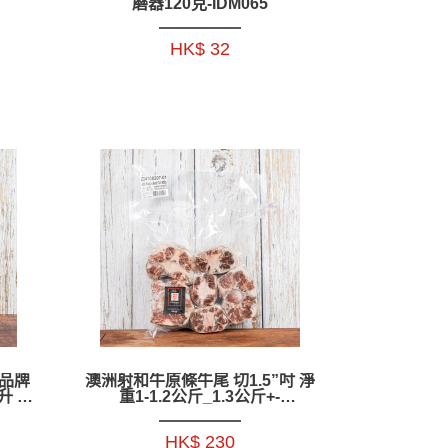
磨器120克-IDM065
HK$ 32
年品牌
澳洲射和牛原條牛尾 切1.5”吋 淨
 -
重1-1.2公斤_1.3公斤+-
ZBBTW003_ZBBTW004
HK$ 230