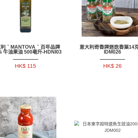
利＇MANTOVA＇百年品牌
意大利奇香牌迷迭香葉14克
% 牛油果油 500亳升-HDNI03
IDM026
HK$ 115
HK$ 26