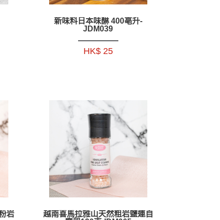
新味料日本味醂 400亳升-
JDM039
HK$ 25
粉岩
越南喜馬拉雅山天然粗岩鹽連自