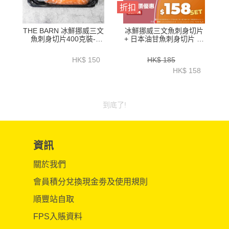
折扣
THE BARN 冰鮮挪威三文
冰鮮挪威三文魚刺身切片
魚刺身切片400克裝-
+ 日本油甘魚刺身切片 各
ZZFW003
半磅 (原價$185／SET, 組
合優惠$158／SET)
HK$ 150
HK$ 185
【COM027A】
HK$ 158
到底了!
資訊
關於我們
會員積分兌換現金劵及使用規則
順豐站自取
FPS入賬資料