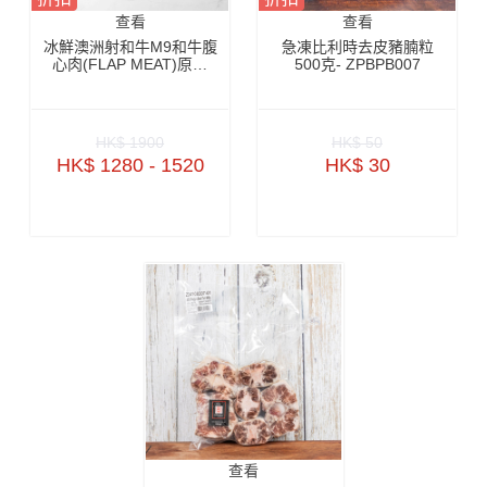
查看
查看
冰鮮澳洲射和牛M9和牛腹
急凍比利時去皮豬腩粒
心肉(FLAP MEAT)原件
500克- ZPBPB007
4.3公斤+_4.8公斤+_5.3
公斤+-BAWP31P
HK$ 1900
HK$ 50
HK$ 1280 - 1520
HK$ 30
查看