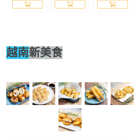
【COM027A】
越南
新美食