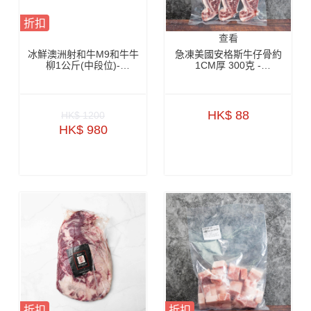
折扣
查看
冰鮮澳洲射和牛M9和牛牛
急凍美國安格斯牛仔骨約
柳1公斤(中段位)-
1CM厚 300克 -
ZBTM9002
ZBSRBI08
HK$ 88
HK$ 1200
HK$ 980
折扣
折扣