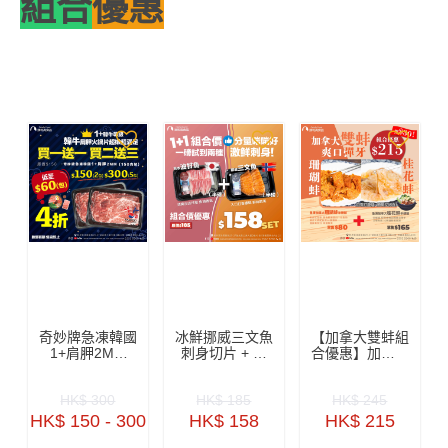
組合
優惠
奇妙牌急凍韓國
冰鮮挪威三文魚
【加拿大雙蚌組
1+肩胛2MM
刺身切片 + 日
合優惠】加拿大
150克裝 (買1
本油甘魚刺身切
桂花蚌半磅 +
送1, 買2送3)-
片 各半磅 (原價
加拿大珊瑚蚌半
HK$ 300
HK$ 185
HK$ 245
ZBHCR003
$185／SET, 組
磅
合優惠$158／
HK$ 150 - 300
HK$ 158
HK$ 215
SET)