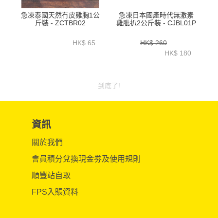
急凍泰國天然冇皮雞胸1公
急凍日本國產時代無激素
斤裝 - ZCTBR02
雞肶扒2公斤裝 - CJBL01P
HK$ 65
HK$ 260
HK$ 180
到底了!
資訊
關於我們
會員積分兌換現金劵及使用規則
順豐站自取
FPS入賬資料