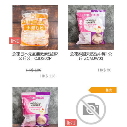
折扣
急凍日本元氣無激素雞鎚2
急凍泰國天然雞中翼1公
公斤裝 - CJDS02P
斤-ZCMJW03
HK$ 180
HK$ 80
HK$ 118
售完
折扣