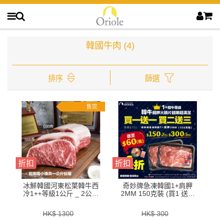
韓國牛肉
(4)
排序
篩選
售完
折扣
折扣
冰鮮韓國河東松葉韓牛西
奇妙牌急凍韓國1+肩胛
冷1++等級1公斤 _ 2公斤
2MM 150克裝 (買1 送1,
裝-ZZBH0101KG _ 2KG
買2送3)-ZBHCR003
HK$ 1300
HK$ 300