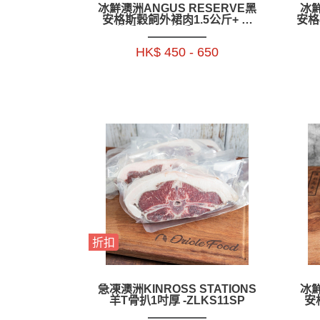
冰鮮澳洲ANGUS RESERVE黑
冰鮮
安格斯穀飼外裙肉1.5公斤+ ／
安格
1.9公斤+_ 2.3公斤+-BAAR02P
FLA
斤
HK$ 450 - 650
折扣
急凍澳洲KINROSS STATIONS
冰鮮
羊T骨扒1吋厚 -ZLKS11SP
安
CAP