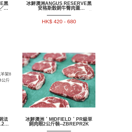
VE黑
冰鮮澳洲ANGUS RESERVE黑
2.2
安格斯穀飼牛臀肉蓋
+ -
(PICANHA)~ 1.5_1.9_2.3_2.6公
BAAR17P3
斤- BAAR06P1-4
HK$ 420 - 680
草飼法
冰鮮澳洲＇MIDFIELD＇PR級草
.2公
飼肉眼2公斤裝--ZBREPR2K
_2