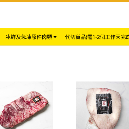
冰鮮及急凍原件肉類
代切貨品(需1-2個工作天完