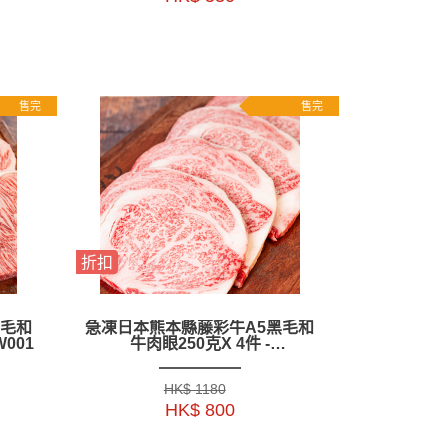
售完
售完
折扣
黑毛和
急凍日本熊本縣藤彩牛A5黑毛和
W001
牛肉眼250克X 4件 -
ZBREJW001
HK$ 1180
HK$ 800