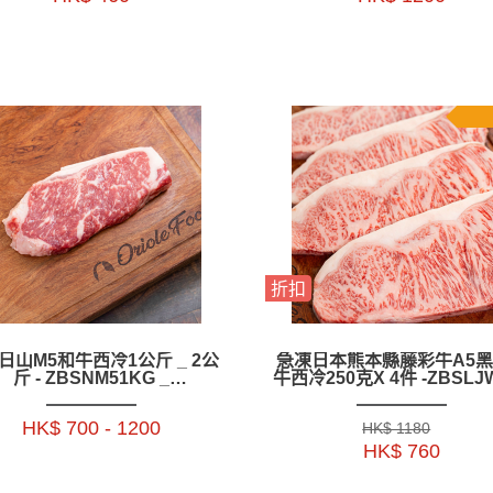
折扣
日山M5和牛西冷1公斤 _ 2公
急凍日本熊本縣藤彩牛A5
斤 - ZBSNM51KG _
牛西冷250克X 4件 -ZBSLJ
ZBSNM52KG
HK$ 700 - 1200
HK$ 1180
HK$ 760