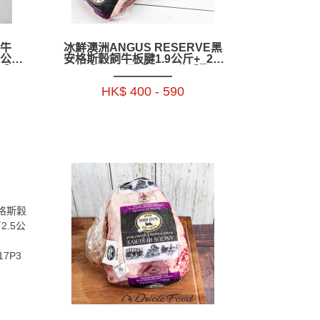
和牛
冰鮮澳洲ANGUS RESERVE黑
.2公斤
安格斯穀飼牛板腱1.9公斤+_2.3
公斤+_
公斤+_2.7公斤+_2.9公斤+ -
BAAR16P
HK$ 400 - 590