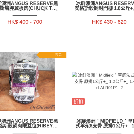
澳洲ANGUS RESERVE黑
冰鮮澳洲ANGUS RESER
斯肩胛翼板肉(CHUCK TAIL
安格斯穀飼封門柳 1.8公斤+／
P) 1.3公斤+ _ 1.7公斤+_ 2公
公斤+ ／2.5公斤+ ／2.8公斤
+_ 2.3公斤+--BAAR10P
BAAR17P1_BAAR17P2_
HK$ 400 - 700
HK$ 430 - 620
售完
折扣
澳洲ANGUS RESERVE黑
冰鮮澳洲＇MIDFIELD＇
格斯穀飼肉眼蓋位(RIBEYE
式羊架8支骨 原排1公斤+_ 1
)1.1公斤+_1.4公斤+／1.7公
斤+_ 1.4公斤+LALR01P1