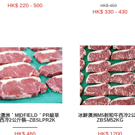
+ ／2.1公斤+_2.5公斤+ -
HK$ 220 - 500
HK$ 450
BAAR12P
HK$ 330 - 430
澳洲＇MIDFIELD＇PR級草
冰鮮澳洲M5射和牛西冷2公
西冷2公斤裝--ZBSLPR2K
ZBSM52KG
HK$ 460
HK$ 1200