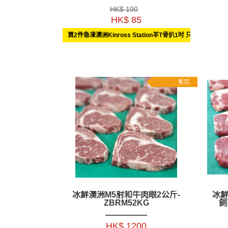
斤
HK$ 100
HK$ 85
買2件急凍澳洲Kinross Station羊T骨扒1吋 只售$150
售完
冰鮮澳洲M5射和牛肉眼2公斤-
冰鮮
ZBRM52KG
飼
HK$ 1200