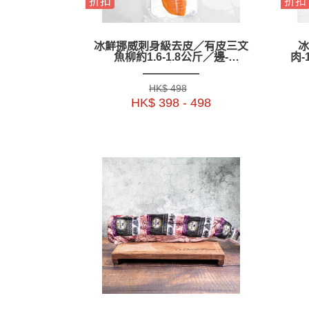
折扣
折扣
冰鮮挪威刺身級去皮／有皮三文
冰
魚柳約1.6-1.8公斤／邊-
肉-
ZFSAF01P／ZFSAF01S／
ZFSAFS1P
HK$ 498
HK$ 398 - 498