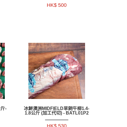
HK$ 500
斤-
冰鮮澳洲MIDFIELD草飼牛柳1.4-
1.8公斤 (加工代切) - BATL01P2
HK$ 530