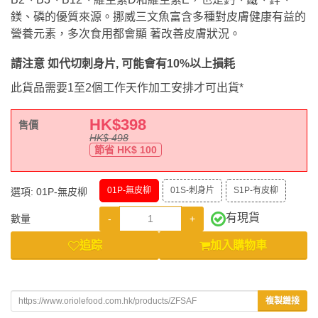
鎂、磷的優質來源。挪威三文魚富含多種對皮膚健康有益的
營養元素，多次食用都會顯 著改善皮膚狀況。
請注意 如代切刺身片, 可能會有10%以上損耗
此貨品需要1至2個工作天作加工安排才可出貨*
HK$
398
售價
HK$
498
節省 HK$
100
01P-無皮柳
01S-刺身片
S1P-有皮柳
選項:
01P-無皮柳
有現貨
-
+
數量
追踪
加入購物車
複製鏈接