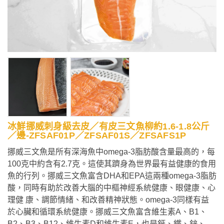
冰鮮挪威刺身級去皮／有皮三文魚柳約1.6-1.8公斤
／邊-ZFSAF01P／ZFSAF01S／ZFSAFS1P
挪威三文魚是所有深海魚中omega-3脂肪酸含量最高的，每
100克中約含有2.7克。這使其躋身為世界最有益健康的食用
魚的行列。挪威三文魚富含DHA和EPA這兩種omega-3脂肪
酸，同時有助於改善大腦的中樞神經系統健康、眼健康、心
理健 康、調節情緒、和改善精神狀態。omega-3同樣有益
於心臟和循環系統健康。挪威三文魚富含維生素A、B1、
B2、B3、B12、維生素D和維生素E，也是鈣、鐵、鋅、