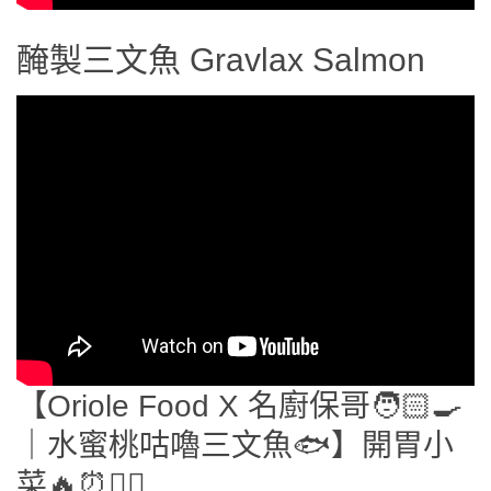
醃製三文魚 Gravlax Salmon
【Oriole Food X 名廚保哥🧑🏻‍🍳
｜水蜜桃咕嚕三文魚🐟】開胃小
菜🔥⏰✋🏻