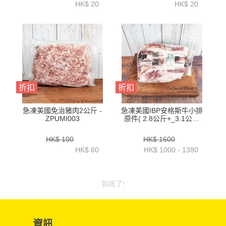
HK$ 20
HK$ 20
折扣
折扣
急凍美國免治豬肉2公斤 -
急凍美國IBP安格斯牛小排
ZPUMI003
原件( 2.8公斤+_3.1公斤
+_3.4公斤+_3.7公斤+_4
公斤+)-BUSR07P1-5
HK$ 100
HK$ 1600
HK$ 60
HK$ 1000 - 1380
到底了!
資訊