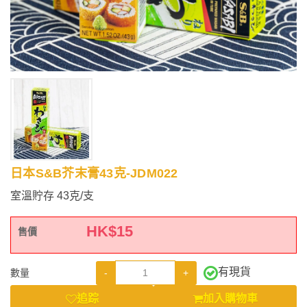
日本S&B芥末膏43克-JDM022
室溫貯存 43克/支
HK$
15
售價
有現貨
-
+
數量
追踪
加入購物車