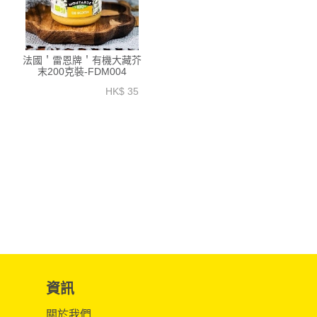
法國＇雷恩牌＇有機大藏芥
末200克裝-FDM004
HK$ 35
資訊
關於我們