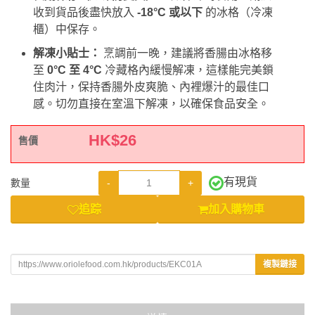
收到貨品後盡快放入
-18°C 或以下
的冰格（冷凍
櫃）中保存。
解凍小貼士：
烹調前一晚，建議將香腸由冰格移
至
0°C 至 4°C
冷藏格內緩慢解凍，這樣能完美鎖
住肉汁，保持香腸外皮爽脆、內裡爆汁的最佳口
感。切勿直接在室溫下解凍，以確保食品安全。
HK$
26
售價
有現貨
-
+
數量
追踪
加入購物車
複製鏈接