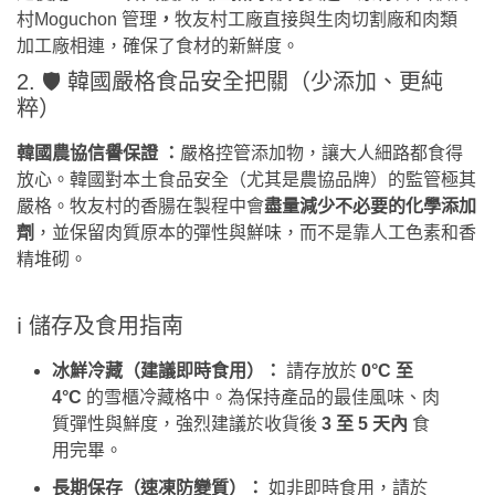
村Moguchon 管理
，
牧友村工廠直接與生肉切割廠和肉類
加工廠相連，確保了食材的新鮮度。
2. 🛡️ 韓國嚴格食品安全把關（少添加、更純
粹）
韓國農協信譽保證
：
嚴格控管添加物，讓大人細路都食得
放心。韓國對本土食品安全（尤其是農協品牌）的監管極其
嚴格。牧友村的香腸在製程中會
盡量減少不必要的化學添加
劑
，並保留肉質原本的彈性與鮮味，而不是靠人工色素和香
精堆砌。
ℹ️ 儲存及食用指南
冰鮮冷藏（建議即時食用）：
請存放於
0°C 至
4°C
的雪櫃冷藏格中。為保持產品的最佳風味、肉
質彈性與鮮度，強烈建議於收貨後
3 至 5 天內
食
用完畢。
長期保存（速凍防變質）：
如非即時食用，請於