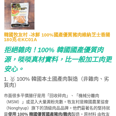
韓國牧友村 -冰鮮 100%國產優質豬肉維納芝士香腸
180克-EKC01A
拒絕雜肉！100% 韓國國產優質肉
源，啖啖真材實料，比一般加工肉更
安心。
1. 🥇 100% 韓國本土國產肉製造（非雜肉、劣
質肉）
市面很多平價腸仔是用「回收碎肉」、「機械分離肉
（MSM）」或混入大量澱粉充數。牧友村是韓國農業協會
（Nonghyup）旗下的頂級肉品品牌。他們最著名的堅持就
是
使用 100% 韓國優質國產豬肉/雞肉
製造。原材料 由牧友