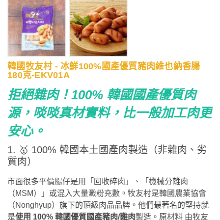
韓國牧友村 - 冰鮮100%國產優質豬肉維也納香腸
180克-EKV01A
拒絕雜肉！100% 韓國國產優質肉
源，啖啖真材實料，比一般加工肉更
安心。
1. 🥇 100% 韓國本土國產肉製造（非雜肉、劣
質肉）
市面很多平價腸仔是用「回收碎肉」、「機械分離肉
（MSM）」或混入大量澱粉充數。牧友村是韓國農業協會
（Nonghyup）旗下的頂級肉品品牌。他們最著名的堅持就
是
使用 100% 韓國優質國產豬肉/雞肉
製造。原材料 由牧友