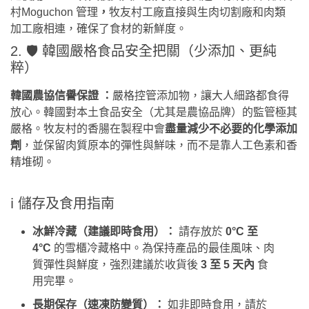
村Moguchon 管理
，
牧友村工廠直接與生肉切割廠和肉類
加工廠相連，確保了食材的新鮮度。
2. 🛡️ 韓國嚴格食品安全把關（少添加、更純
粹）
韓國農協信譽保證
：
嚴格控管添加物，讓大人細路都食得
放心。韓國對本土食品安全（尤其是農協品牌）的監管極其
嚴格。牧友村的香腸在製程中會
盡量減少不必要的化學添加
劑
，並保留肉質原本的彈性與鮮味，而不是靠人工色素和香
精堆砌。
ℹ️ 儲存及食用指南
冰鮮冷藏（建議即時食用）：
請存放於
0°C 至
4°C
的雪櫃冷藏格中。為保持產品的最佳風味、肉
質彈性與鮮度，強烈建議於收貨後
3 至 5 天內
食
用完畢。
長期保存（速凍防變質）：
如非即時食用，請於