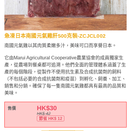
急凍日本南國元氣雞肝500克裝-ZCJCL002
南國元氣雞以其肉質柔嫩多汁，美味可口而享譽日本。
它由Marui Agricultural Cooperative農業協會的成員獨家生
產，從農場到餐桌都可追溯。他們全面的管理體系涵蓋了生
產的每個階段，從製作不使用抗生素及合成抗菌劑的飼料
（不包括必要的合成抗菌劑和疫苗）到孵化、飼養、加工、
銷售和分銷。確保了每一隻南國元氣雞都具有最高的品質和
美味。
HK$
30
售價
HK$
42
節省 HK$
12