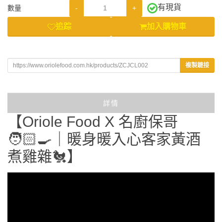
有現貨
-
+
數量
追踪
加入購物車
複製鏈接
詳情
【Oriole Food X 名廚保哥
🧑🏻‍🍳｜暖身暖入心客家黃酒
煮雞雜🐔】