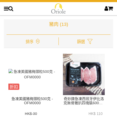
豬肉
(13)
排序
篩選
折扣
急凍美國豬梅頭粒500克 -
奇妙牌急凍西班牙伊比洛
OFM0000
克無骨豬扒四塊裝600克-
ZPLIB004
HK$ 30
HK$ 110