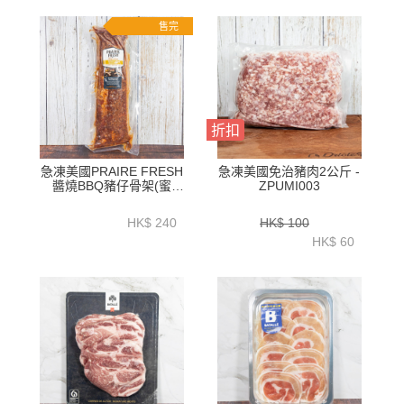
售完
折扣
急凍美國PRAIRE FRESH
急凍美國免治豬肉2公斤 -
醬燒BBQ豬仔骨架(蜜
ZPUMI003
味)1.2公斤以上 - HFN039
HK$ 240
HK$ 100
HK$ 60