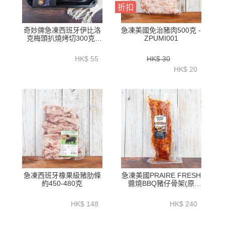
折扣
奇妙牌急凍西班牙伊比洛
急凍美國免治豬肉500克 -
克梅頭扒燒烤切300克-
ZPUMI001
ZPSPB301
HK$ 55
HK$ 30
HK$ 20
急凍西班牙橡果級豬肋條
急凍美國PRAIRE FRESH
約450-480克
醬燒BBQ豬仔骨架(原
味)1.2公斤以上 - HFN038
HK$ 148
HK$ 240