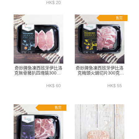
HK$ 20
售完
奇妙牌急凍西班牙伊比洛
奇妙牌急凍西班牙伊比洛
克無骨豬扒四塊裝300克-
克梅頭火鍋切片300克-
ZPLIB005
ZPSPB300
HK$ 60
HK$ 55
售完