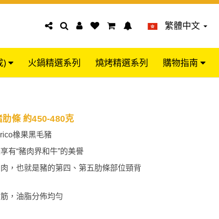
繁體中文
成)
火鍋精選系列
燒烤精選系列
購物指南
條 約450-480克
rico橡果黑毛豬
享有“豬肉界和牛”的美譽
的肉，也就是豬的第四、第五肋條部位頸背
無筋，油脂分佈均勻