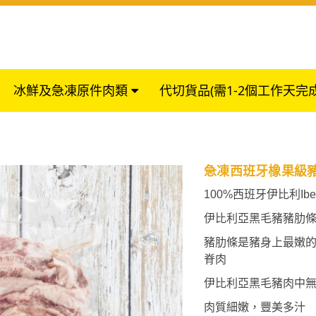
冰鮮及急凍原件肉類
代切貨品(需1-2個工作天完
急凍西班牙橡果級豬肋
100%西班牙伊比利Ibe
伊比利亞黑毛豬豬肋條
豬肋條是豬身上最嫩
脊肉
伊比利亞黑毛豬肉中
肉質細嫩，豐美多汁