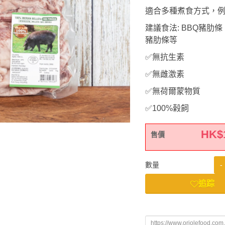
適合多種煮食方式，
建議食法: BBQ豬
豬肋條等
✅無抗生素
✅無雌激素
✅無荷爾蒙物質
✅100%榖飼
HK$
售價
-
數量
追踪