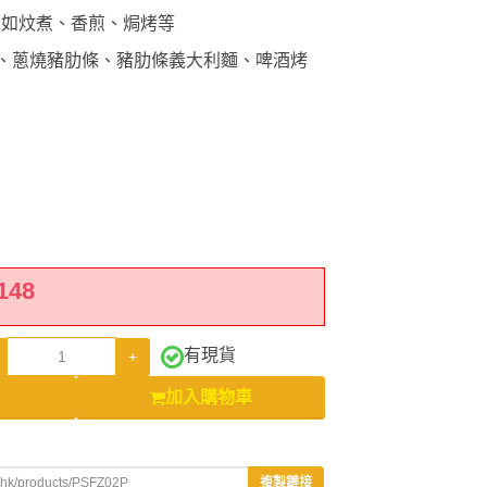
例如炆煮、香煎、焗烤等
肋條、蔥燒豬肋條、豬肋條義大利麵、啤酒烤
148
有現貨
+
加入購物車
複製鏈接