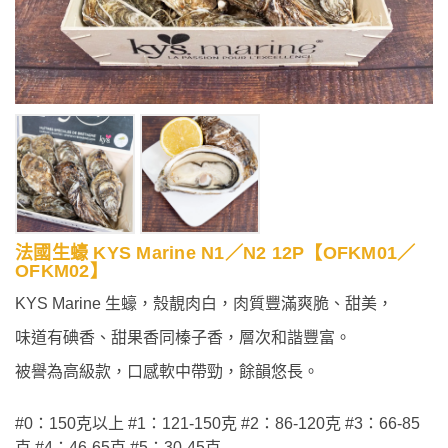
法國生蠔 KYS Marine N1／N2 12P【OFKM01／
OFKM02】
KYS Marine 生蠔，殼靚肉白，肉質豐滿爽脆、甜美，
味道有碘香、甜果香同榛子香，層次和諧豐富。
被譽為高級款，口感軟中帶勁，餘韻悠長。
#0：150克以上 #1：121-150克 #2：86-120克 #3：66-85
克 #4：46-65克 #5：30-45克