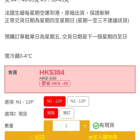
法國生蠔每星期空運到港，原箱出貨，保證新鮮
正常交貨日期為星期四至星期日 (星期一至三不建議送貨)
預購訂單截單日為星期五, 交貨日期是下一個星期四至日
需冷藏0-4°C
HK$
384
售價
HK$
336
節省 HK$
-48
N1 - 12P
N2 - 12P
選項:
N1 - 12P
現貨
預訂
選項2:
現貨
有現貨
-
+
數量
追踪
加入購物車