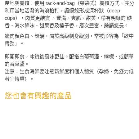
產地與養殖：使用 rack-and-bag（架袋式）養殖方式，充分
利用當地活潑的海浪拍打，讓蠔殼形成深杯狀（deep
cups），肉質更結實 、豐滿、爽脆、甜美，帶有明顯的 碘
香、海水鮮味、甜果香及榛子香，層次豐富，餘韻悠長。
蠔肉顏色白、殼靚，屬於高級刺身級別，常被形容為「軟中
帶勁」。
即開即食，冰鎮後風味更佳。配搭白葡萄酒、檸檬、或簡單
的香草醬。
注意：生食海鮮要注意新鮮度和個人體質（孕婦、免疫力低
者宜慎重）。
您也會有興趣的產品