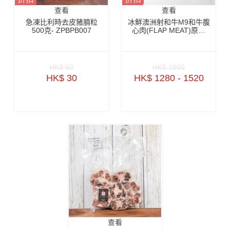
查看
查看
急凍比利時去皮豬腩粒
冰鮮澳洲射和牛M9和牛腹
500克- ZPBPB007
心肉(FLAP MEAT)原件
4.3公斤+_4.8公斤+_5.3
公斤+-BAWP31P
HK$ 50
HK$ 1900
HK$ 30
HK$ 1280 - 1520
查看