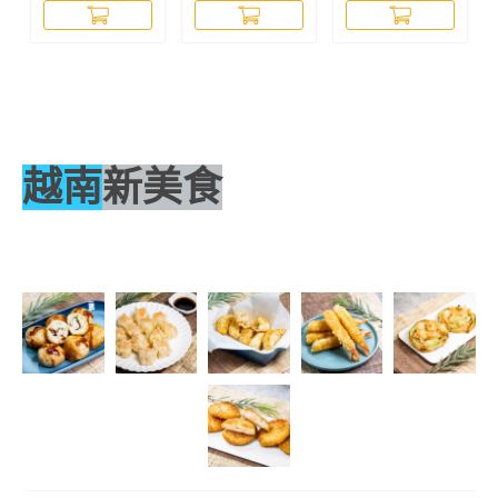
【COM027A】
越南
新美食