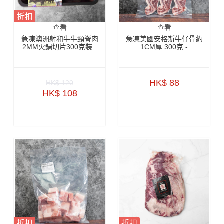
折扣
查看
查看
急凍澳洲射和牛牛頸脊肉
急凍美國安格斯牛仔骨約
2MM火鍋切片300克裝 -
1CM厚 300克 -
ZBWCR003
ZBSRBI08
HK$ 88
HK$ 120
HK$ 108
折扣
折扣