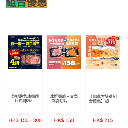
組合
優惠
奇妙牌急凍韓國
冰鮮挪威三文魚
【加拿大雙蚌組
1+肩胛2MM
刺身切片 + 日
合優惠】加拿大
150克裝 (買1
本油甘魚刺身切
桂花蚌半磅 +
送1, 買2送3)-
片 各半磅 (原價
加拿大珊瑚蚌半
HK$ 300
HK$ 185
HK$ 245
ZBHCR003
$185／SET, 組
磅
合優惠$158／
HK$ 150 - 300
HK$ 158
HK$ 215
SET)