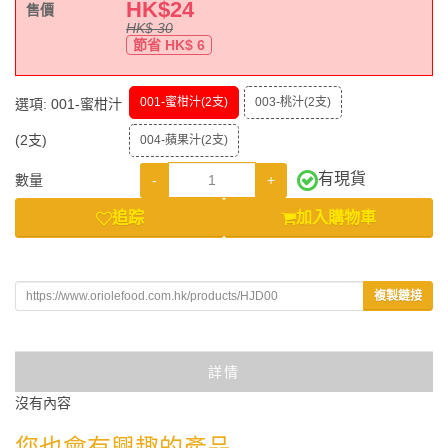
HK$
24
售價
HK$
30
節省 HK$
6
001-蜜柑汁(2支)
003-桃汁(2支)
選項:
001-蜜柑汁
(2支)
004-蘋果汁(2支)
有現貨
-
+
數量
追踪
加入購物車
複製鏈接
詳情
沒有內容
您也會有興趣的產品