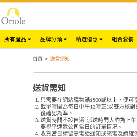
所有產品
品牌分類
精選優惠
組合套餐
首頁
>
送貨須知
送貨需知
只需要在網站購物滿
$500
或以上，便可
截單時間為每日中午
12
時正
(
以雙方核對
後確認為準。
送貨時間不設自選
,
派送時間大約為上午
要視乎速遞公司當日的訂單情況。
收貨當日請留意電話通知或來電及請確