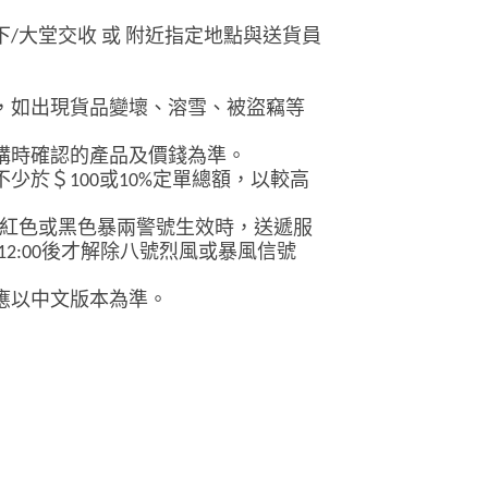
下
/
大堂交收
或
附近指定地點與送貨員
，如出現貨品變壞、溶雪、被盜竊等
購時確認的產品及價錢為準。
不少於＄
100
或
10%
定單總額，以較高
紅色或黑色暴兩警號生效時，送遞服
12:00
後才解除八號烈風或暴風信號
應以中文版本為準。