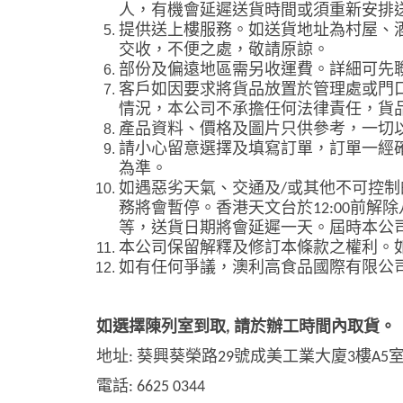
人
，
有機會延遲送貨時間或須重新安排
提供送上樓服務。如送貨地址為村屋、
交收，不便之處，敬請原諒。
部份及偏遠地區需另收運費。詳細可先
客戶如因要求將貨品放置於管理處或門
情況，本公司不承擔任何法律責任，貨
產品資料、價格及圖片只供參考，一切
請小心留意選擇及填寫訂單，訂單一經
為準。
如遇惡劣天氣、交通及
/
或其他不可控制
務將會暫停。香港天文台於
12:00
前解除
等，送貨日期將會延遲一天。屆時本公
本公司保留解釋及修訂本條款之權利。
如有任何爭議，澳利高食品國際有限公
如選擇陳列室到取
,
請於辦工時間內取貨。
地址
:
葵興葵榮路
29
號成美工業大廈
3
樓
A5
電話
: 6625 0344