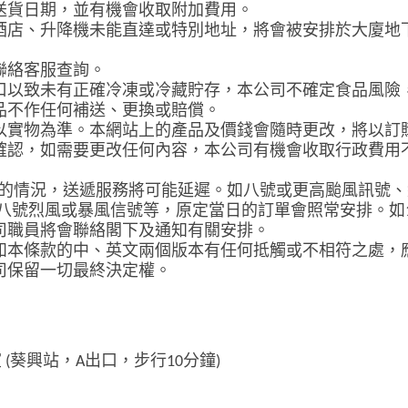
送貨日期，並有機會收取附加費用。
酒店、升降機未能直達或特別地址，將會被安排於大廈地
聯絡客服查詢。
口以致未有正確冷凍或冷藏貯存，本公司不確定食品風險
品不作任何補送、更換或賠償。
以實物為準。本網站上的產品及價錢會隨時更改，將以訂
確認，如需要更改任何內容，本公司有機會收取行政費用
的情況，送遞服務將可能延遲。如八號或更高颱風訊號、
八號烈風或暴風信號等，原定當日的訂單會照常安排。如
司職員將會聯絡閣下及通知有關安排。
如本條款的中、英文兩個版本有任何抵觸或不相符之處，
司保留一切最終決定權。
室
(
葵興站，
A
出口，步行
10
分鐘
)