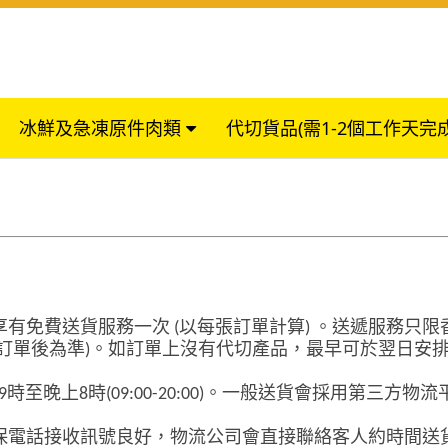
冰鮮及急凍原件肉類
代切貨品(需1-2個工作天完
享有免費送貨服務一次
(
以每張訂單計算
)
。送遞服務只限
訂單後為準
)
。如訂單上沒有代切產品，最早可於翌日安
9
時至晚上
8
時
(09:00-20:00)
。一般送貨會採用第三方物流
保電話接收訊號良好，物流公司會直接聯絡客人約時間送