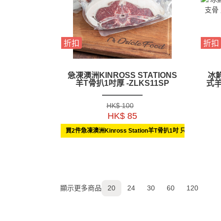
折扣
折扣
急凍澳洲KINROSS STATIONS
冰鮮
羊T骨扒1吋厚 -ZLKS11SP
式羊
斤
HK$ 100
HK$ 85
買2件急凍澳洲Kinross Station羊T骨扒1吋 只售$150
顯示更多商品
20
24
30
60
120