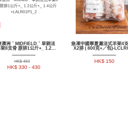
澳洲＇MIDFIELD＇草飼法
急凍中國寧夏灘法式羊架4
架8支骨 原排1公斤+_ 1.2公
X2排 ( 800克+／包)-LCLR
+_ 1.4公斤+LALR01P1_2
HK$ 150
HK$ 450
HK$ 330 - 430