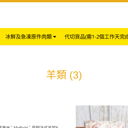
冰鮮及急凍原件肉類
代切貨品(需1-2個工作天完
羊類
(3)