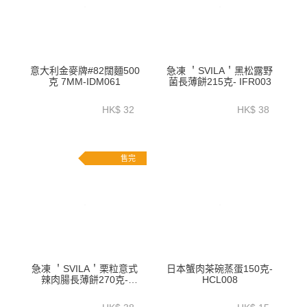
意大利金麥牌#82闊麵500
急凍 ＇SVILA＇黑松露野
克 7MM-IDM061
菌長薄餅215克- IFR003
HK$ 32
HK$ 38
售完
急凍 ＇SVILA＇栗粒意式
日本蟹肉茶碗蒸蛋150克-
辣肉腸長薄餅270克-
HCL008
IFR005