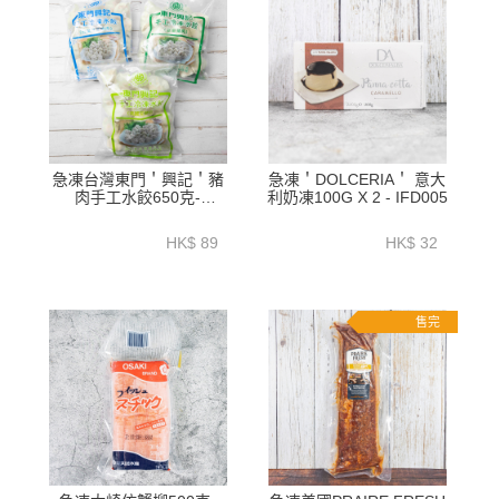
急凍台灣東門＇興記＇豬
急凍＇DOLCERIA＇ 意大
肉手工水餃650克-
利奶凍100G X 2 - IFD005
OFR055_56_57_62_63_64
HK$ 89
HK$ 32
售完