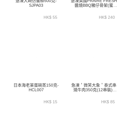
急凍大崎仿蟹柳500克-
急凍美國PRAIRE FRESH
SJPA03
醬燒BBQ豬仔骨架(蜜
味)1.2公斤以上 - HFN039
HK$ 55
HK$ 240
日本海老茶蛋碗蒸150克-
急凍＇微笑大象＇泰式串
HCL007
燒牛肉350克(12串裝)-
HFSE01
HK$ 15
HK$ 85