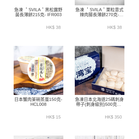
急凍 ＇SVILA＇黑松露野
急凍 ＇SVILA＇栗粒意式
菌長薄餅215克- IFR003
辣肉腸長薄餅270克-
IFR005
HK$ 38
HK$ 38
日本蟹肉茶碗蒸蛋150克-
急凍日本北海道2S碼刺身
HCL008
帶子(刺身級別)500克裝-
SJSC001
HK$ 15
HK$ 350