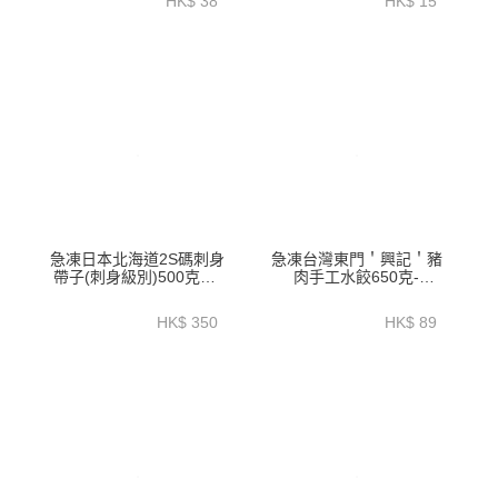
HK$ 38
HK$ 15
急凍日本北海道2S碼刺身
急凍台灣東門＇興記＇豬
帶子(刺身級別)500克裝-
肉手工水餃650克-
SJSC001
OFR055_56_57_62_63_64
HK$ 350
HK$ 89