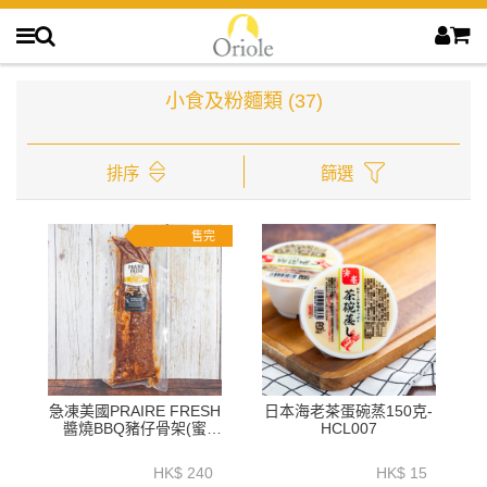
小食及粉麵類
(37)
排序
篩選
售完
急凍美國PRAIRE FRESH
日本海老茶蛋碗蒸150克-
醬燒BBQ豬仔骨架(蜜
HCL007
味)1.2公斤以上 - HFN039
HK$ 240
HK$ 15