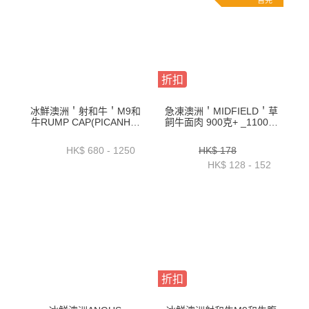
售完
折扣
冰鮮澳洲＇射和牛＇M9和
急凍澳洲＇MIDFIELD＇草
牛RUMP CAP(PICANHA)
飼牛面肉 900克+ _1100克
1.2公斤+_ 1.6公斤+_2公
+_包 - BACM02P1_P2
斤+_ 2.5公斤+_包-
HK$ 680 - 1250
HK$ 178
BARC02P1.2.3.4
HK$ 128 - 152
折扣