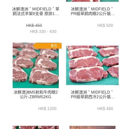
冰鮮澳洲＇MIDFIELD＇草
冰鮮澳洲＇MIDFIELD＇
飼法式羊架8支骨 原排1公
PR級草飼肉眼2公斤裝--
斤+_ 1.2公斤+_ 1.4公斤
ZBREPR2K
+LALR01P1_2
HK$ 450
HK$ 500
HK$ 330 - 430
售完
冰鮮澳洲M5射和牛肉眼2
冰鮮澳洲＇MIDFIELD＇
公斤-ZBRM52KG
PR級草飼西冷2公斤裝--
ZBSLPR2K
HK$ 1200
HK$ 460