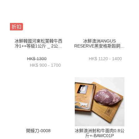
折扣
冰鮮韓國河東松葉韓牛西
冰鮮澳洲ANGUS
冷1++等級1公斤 _ 2公斤
RESERVE黑安格斯穀飼牛
裝-ZZBH0101KG _ 2KG
柳2公斤_2.3公斤_2.6公斤
或以上-BAAR15P1_2_3
HK$ 1300
HK$ 1120 - 1400
HK$ 900 - 1700
開蠔刀-0008
冰鮮澳洲射和牛面肉0.8公
斤+-BAWC01P