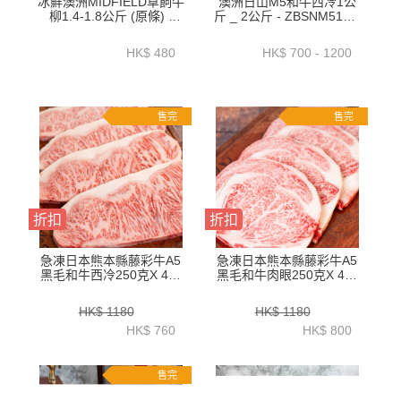
冰鮮澳洲MIDFIELD草飼牛
澳洲日山M5和牛西冷1公
柳1.4-1.8公斤 (原條) -
斤 _ 2公斤 - ZBSNM51KG
BATL01P1
_ ZBSNM52KG
HK$ 480
HK$ 700 - 1200
售完
售完
折扣
折扣
急凍日本熊本縣藤彩牛A5
急凍日本熊本縣藤彩牛A5
黑毛和牛西冷250克X 4件
黑毛和牛肉眼250克X 4件
-ZBSLJW001
-ZBREJW001
HK$ 1180
HK$ 1180
HK$ 760
HK$ 800
售完