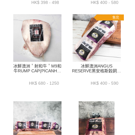
HK$ 398 - 498
HK$ 400 - 580
售完
冰鮮澳洲＇射和牛＇M9和
冰鮮澳洲ANGUS
牛RUMP CAP(PICANHA)
RESERVE黑安格斯穀飼牛
1.2公斤+_ 1.6公斤+_2公
板腱1.9公斤+_2.3公斤
斤+_ 2.5公斤+_包-
+_2.7公斤+_2.9公斤+ -
HK$ 680 - 1250
HK$ 400 - 590
BARC02P1.2.3.4
BAAR16P