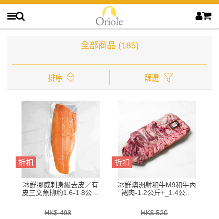
全部商品
(185)
排序
篩選
折扣
折扣
冰鮮挪威刺身級去皮／有
冰鮮澳洲射和牛M9和牛內
皮三文魚柳約1.6-1.8公斤
裙肉-1.2公斤+_1.4公斤
／邊-ZFSAF01P／
+_1.6公斤+_1.8公斤+-
ZFSAF01S／ZFSAFS1P
BAWP41P1.P2.P3.P4
HK$ 498
HK$ 520