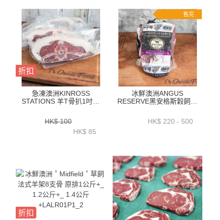
售完
折扣
急凍澳洲KINROSS
冰鮮澳洲ANGUS
STATIONS 羊T骨扒1吋厚
RESERVE黑安格斯穀飼肉
-ZLKS11SP
眼蓋位(RIBEYE CAP)1.1
公斤+_1.4公斤+／1.7公斤
HK$ 100
HK$ 220 - 500
+ ／2.1公斤+_2.5公斤+ -
HK$ 85
BAAR12P
折扣