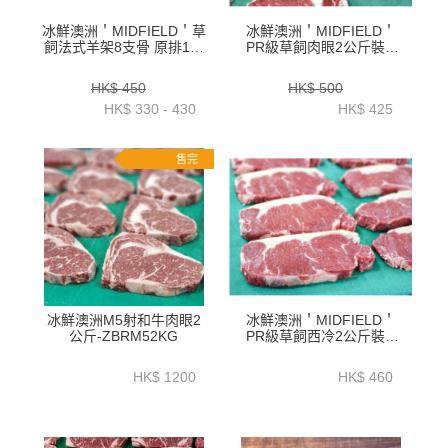
冰鮮澳洲＇MIDFIELD＇草
冰鮮澳洲＇MIDFIELD＇
飼法式羊架8支骨 原排1公
PR級草飼肉眼2公斤裝--
斤+_ 1.2公斤+_ 1.4公斤
ZBREPR2K
+LALR01P1_2
HK$ 450
HK$ 500
HK$ 330 - 430
HK$ 425
售完
冰鮮澳洲M5射和牛肉眼2
冰鮮澳洲＇MIDFIELD＇
公斤-ZBRM52KG
PR級草飼西冷2公斤裝--
ZBSLPR2K
HK$ 1200
HK$ 460