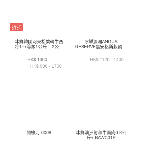
折扣
冰鮮韓國河東松葉韓牛西
冰鮮澳洲ANGUS
冷1++等級1公斤 _ 2公斤
RESERVE黑安格斯穀飼牛
裝-ZZBH0101KG _ 2KG
柳2公斤_2.3公斤_2.6公斤
或以上-BAAR15P1_2_3
HK$ 1300
HK$ 1120 - 1400
HK$ 900 - 1700
開蠔刀-0008
冰鮮澳洲射和牛面肉0.8公
斤+-BAWC01P