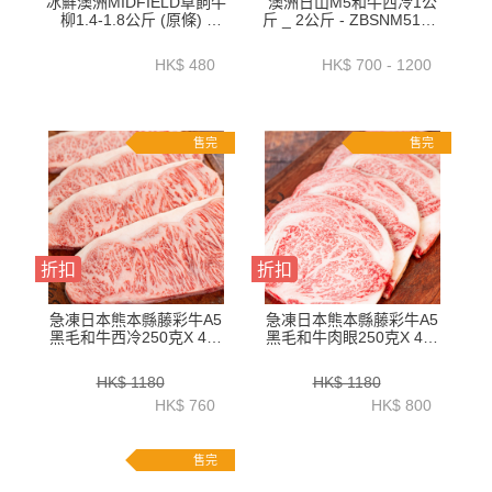
冰鮮澳洲MIDFIELD草飼牛
澳洲日山M5和牛西冷1公
柳1.4-1.8公斤 (原條) -
斤 _ 2公斤 - ZBSNM51KG
BATL01P1
_ ZBSNM52KG
HK$ 480
HK$ 700 - 1200
售完
售完
折扣
折扣
急凍日本熊本縣藤彩牛A5
急凍日本熊本縣藤彩牛A5
黑毛和牛西冷250克X 4件
黑毛和牛肉眼250克X 4件
-ZBSLJW001
-ZBREJW001
HK$ 1180
HK$ 1180
HK$ 760
HK$ 800
售完