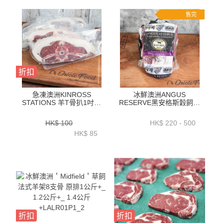
售完
折扣
急凍澳洲KINROSS
冰鮮澳洲ANGUS
STATIONS 羊T骨扒1吋厚
RESERVE黑安格斯穀飼肉
-ZLKS11SP
眼蓋位(RIBEYE CAP)1.1
公斤+_1.4公斤+／1.7公斤
HK$ 100
HK$ 220 - 500
+ ／2.1公斤+_2.5公斤+ -
HK$ 85
BAAR12P
折扣
折扣