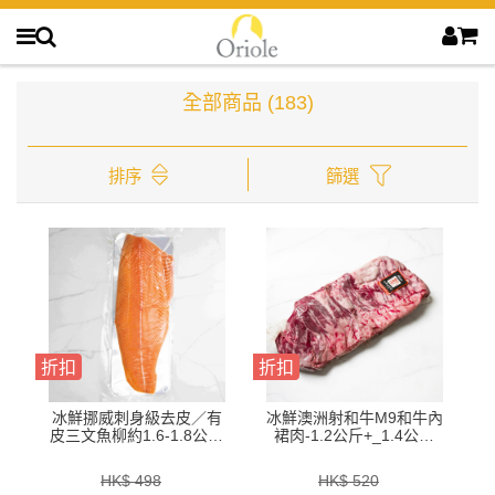
全部商品
(183)
排序
篩選
折扣
折扣
冰鮮挪威刺身級去皮／有
冰鮮澳洲射和牛M9和牛內
皮三文魚柳約1.6-1.8公斤
裙肉-1.2公斤+_1.4公斤
／邊-ZFSAF01P／
+_1.6公斤+_1.8公斤+-
ZFSAF01S／ZFSAFS1P
BAWP41P1.P2.P3.P4
HK$ 498
HK$ 520