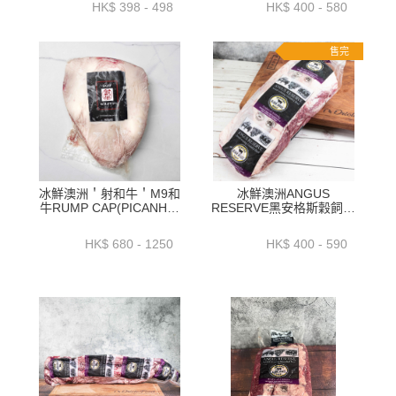
HK$ 398 - 498
HK$ 400 - 580
售完
冰鮮澳洲＇射和牛＇M9和
冰鮮澳洲ANGUS
牛RUMP CAP(PICANHA)
RESERVE黑安格斯穀飼牛
1.2公斤+_ 1.6公斤+_2公
板腱1.9公斤+_2.3公斤
斤+_ 2.5公斤+_包-
+_2.7公斤+_2.9公斤+ -
HK$ 680 - 1250
HK$ 400 - 590
BARC02P1.2.3.4
BAAR16P