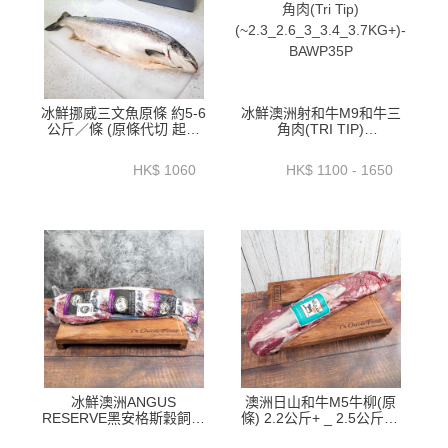
冰鮮挪威三文魚原條 約5-6
冰鮮澳洲射和牛M9和牛三
公斤／條 (原條代切 起柳
角肉(TRI TIP)
或刺身切) 【ZFSAA0】
(~2.3_2.6_3_3.4_3.7KG+)-
BAWP35P
HK$ 1060
HK$ 1100 - 1650
冰鮮澳洲ANGUS
澳洲日山和牛M5牛柳(原
RESERVE黑安格斯穀飼牛
條) 2.2公斤+ _ 2.5公斤+ -
柳2公斤_2.3公斤_2.6公斤
BAWT01NP1 _