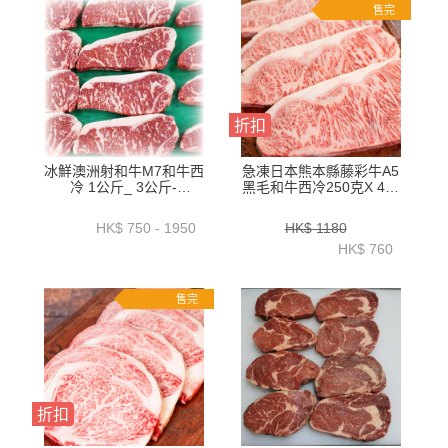
售完
折扣
冰鮮澳洲射和牛M7和牛西
急凍日本熊本縣藤彩牛A5
冷 1公斤_ 3公斤-
黑毛和牛西冷250克X 4件
ZBSM71KG _
-ZBSLJW001
ZBSM73KG
HK$ 750 - 1950
HK$ 1180
HK$ 760
售完
折扣