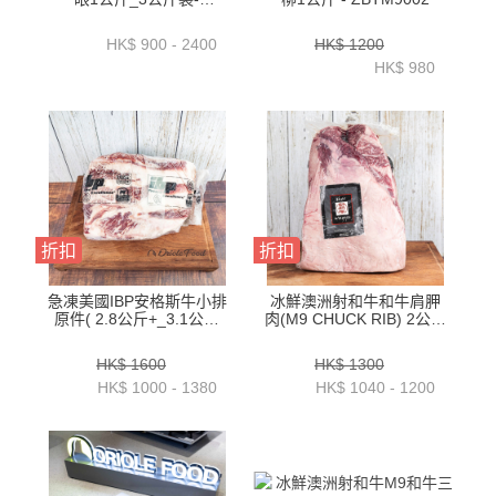
ZBRM91KG _
ZBRM93KG
HK$ 900 - 2400
HK$ 1200
HK$ 980
折扣
折扣
急凍美國IBP安格斯牛小排
冰鮮澳洲射和牛和牛肩胛
原件( 2.8公斤+_3.1公斤
肉(M9 CHUCK RIB) 2公斤
+_3.4公斤+_3.7公斤+_4
+ 2.5公斤+3公斤+_3.5公
公斤+)-BUSR07P1-5
斤+_ 件 -
HK$ 1600
HK$ 1300
BAWP25P2_P3_P4
HK$ 1000 - 1380
HK$ 1040 - 1200