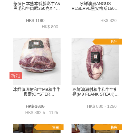
急凍日本熊本縣藤彩牛A5
冰鮮澳洲ANGUS
黑毛和牛肉眼250克X 4件
RESERVE黑安格斯150天
-ZBREJW001
穀飼肉眼2公斤裝 -
ZBREAR2KG
HK$ 1180
HK$ 820
HK$ 800
售完
折扣
冰鮮澳洲射和牛M9和牛牛
冰鮮澳洲射和牛和牛牛針
板鍵(OYSTER
扒(M9 FLANK STEAK) 2
BLADE)2.7_3.1_3.5_4公
公斤+_2.3公斤+_2.7公斤
斤+ -BAWP19P1_2_3
+_3公斤+_件-BAWP29P
HK$ 1300
HK$ 880 - 1250
HK$ 862.5 - 1125
售完
售完