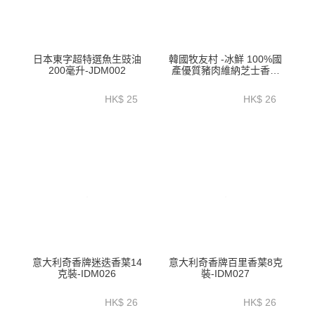
日本東字超特選魚生豉油
韓國牧友村 -冰鮮 100%國
200毫升-JDM002
產優質豬肉維納芝士香腸
180克-EKC01A
HK$ 25
HK$ 26
意大利奇香牌迷迭香葉14
意大利奇香牌百里香葉8克
克裝-IDM026
裝-IDM027
HK$ 26
HK$ 26