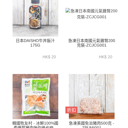
日本DAISHO牛丼飯汁
急凍日本南國元氣雞腎200
175G
克裝-ZCJCG001
HK$ 20
HK$ 20
折扣
韓國牧友村 - 冰鮮100%國
急凍美國免治豬肉500克 -
產優質豬肉迷你維也納香
ZPUMI001