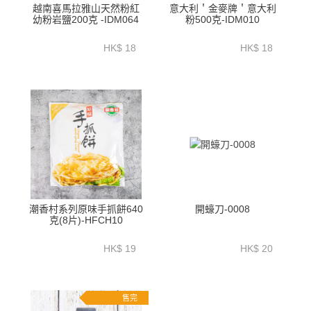
越南喜馬拉雅山天然粉紅
意大利＇金麥牌＇意大利
幼粉岩鹽200克 -IDM064
粉500克-IDM010
HK$ 18
HK$ 18
潮香村系列原味手抓餅640
開蠔刀-0008
克(8片)-HFCH10
HK$ 19
HK$ 20
售完