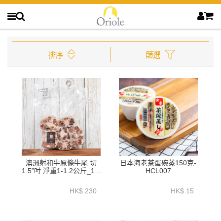
排序
篩選
澳洲射和牛原條牛尾 切
日本海老茶蛋碗蒸150克-
1.5”吋 淨重1-1.2公斤_1.3
HCL007
公斤+-
ZBBTW003_ZBBTW004
HK$ 230
HK$ 15