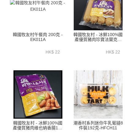
韓國牧友村午餐肉 200克 -
韓國牧友村 - 冰鮮100%國
EK011A
產優質豬肉珍寶法蘭克福
香腸230克-EKJ01A
HK$ 22
HK$ 22
韓國牧友村 - 冰鮮100%國
潮香村系列迷你牛乳葡撻8
產優質豬肉維也納香腸180
件裝192克-HFCH11
克-EKV01A